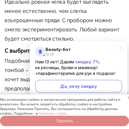
Идеально ровная челка будет выглядеть
менее естественно, чем слегка
взъерошенные пряди. С пробором можно
смело экспериментировать. Любой вариант
будет смотреться стильно.
Beauty-бот
С выбритыми висками и затылком
12:29
Подобная корейская женская стрижка
Нам 13 лет! Дарим
скидку 7%
на ресницы, брови и маникюр!
томбой – это смелое решение для тех, кто
+парафинотерапия для рук в подарок!
хочет выделиться из толпы. Этот стиль
Да, хочу скидку
предполагает короткую стрижку с акцентом

на выбритые участки.
Мы используем cookies и метрические программы для работы сайта и
Неинтересно
аналитики. Вы можете запретить обработку cookies в настройках
браузера. Нажимая Принять, Вы соглашаетесь на обработку данных
cookies. Подробнее - в
Политике cookie.
Принять
Записаться онлайн
Позвонить бесплатно
Важно помнить, что темные оттенки