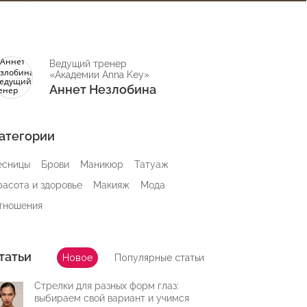
Ведущий тренер
«Академии Anna Key»
Аннет Незлобина
атегории
есницы
Брови
Маникюр
Татуаж
расота и здоровье
Макияж
Мода
тношения
татьи
Новое
Популярные статьи
Стрелки для разных форм глаз:
выбираем свой вариант и учимся