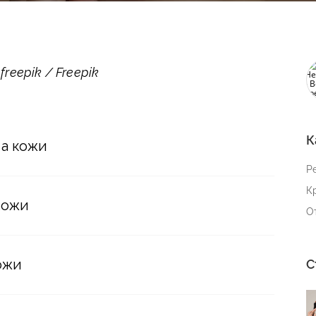
eepik / Freepik
К
а кожи
Р
К
кожи
О
ожи
С