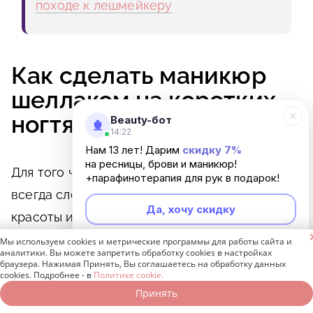
походе к лешмейкеру
Как сделать маникюр
шеллаком на коротких
ногтях
Beauty-бот
14:22
Нам 13 лет! Дарим
скидку 7%
на ресницы, брови и маникюр!
Для того чтобы создать стильный маникюр, не
+парафинотерапия для рук в подарок!
всегда следует спешить и звонить в салон
Да, хочу скидку
красоты и записываться к мастеру. Вы вполне

можете самостоятельно, в домашних
Мы используем cookies и метрические программы для работы сайта и
Неинтересно
аналитики. Вы можете запретить обработку cookies в настройках
условиях выполнить оригинальный и модный
браузера. Нажимая Принять, Вы соглашаетесь на обработку данных
cookies. Подробнее - в
Политике cookie.
дизайн. Для этого необходимо терпение,
Принять
Записаться онлайн
Позвонить бесплатно
некоторые инструменты, покрытия и, конечно