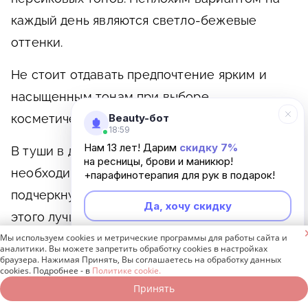
каждый день являются светло-бежевые
оттенки.
Не стоит отдавать предпочтение ярким и
насыщенным тонам при выборе
косметических средств шоколадного цвета.
Beauty-бот
18:59
Нам 13 лет! Дарим
скидку 7%
В туши в данном случае вообще нет
на ресницы, брови и маникюр!
необходимости, достаточно слегка
+парафинотерапия для рук в подарок!
подчеркнуть губы и скулы. Использовать для
Да, хочу скидку
этого лучше косметику светлых оттенков, что

Мы используем cookies и метрические программы для работы сайта и
позволит добиться гармоничного образа, не
Неинтересно
аналитики. Вы можете запретить обработку cookies в настройках
браузера. Нажимая Принять, Вы соглашаетесь на обработку данных
перегружая его. В качестве тонального
cookies. Подробнее - в
Политике cookie.
средства желательно наносить варианты
Принять
Записаться онлайн
Позвонить бесплатно
персикового и бледно-розового тонов. В