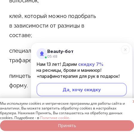
волосинок;
клей, который можно подобрать
в зависимости от разницы в
составе;
специализированные линейки и
Beauty-бот
05:48
трафареты;
Нам 13 лет! Дарим
скидку 7%
на ресницы, брови и маникюр!
пинцеты, имеющие разную
+парафинотерапия для рук в подарок!
форму.
Да, хочу скидку

Мы используем cookies и метрические программы для работы сайта и
Неинтересно
аналитики. Вы можете запретить обработку cookies в настройках
браузера. Нажимая Принять, Вы соглашаетесь на обработку данных
Техника выполнения процедуры:
cookies. Подробнее - в
Политике cookie.
для определения контуров
Принять
Записаться онлайн
Позвонить бесплатно
используют трафарет формы