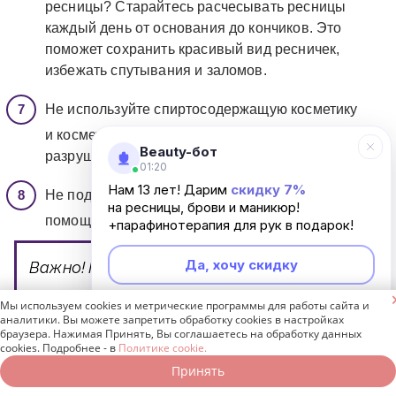
ресницы? Старайтесь расчесывать ресницы
каждый день от основания до кончиков. Это
поможет сохранить красивый вид ресничек,
избежать спутывания и заломов.
Не используйте спиртосодержащую косметику
и косметику на маслах. Это может привести к
Beauty-бот
разрушению клеевого слоя и потере ресничек.
01:20
Нам 13 лет! Дарим
скидку 7%
Не подкручивайте наращенные реснички с
на ресницы, брови и маникюр!
помощью щипчиков.
+парафинотерапия для рук в подарок!
Да, хочу скидку
Важно!
После умывания можно очень
аккуратно расчесать наращенные

Мы используем cookies и метрические программы для работы сайта и
Неинтересно
аналитики. Вы можете запретить обработку cookies в настройках
ресницы щеточкой. Так получится
браузера. Нажимая Принять, Вы соглашаетесь на обработку данных
cookies. Подробнее - в
Политике cookie.
придать им красивую форму. Сушить их
Принять
Записаться онлайн
Позвонить бесплатно
стоит естественным путем, без