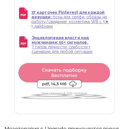
37 карточек Pinterest для каждой
девушки:
позы для селфи, образы на
работу/свидание, косметика WB с 5★
+ лайфхаки
Энциклопедия власти над
мужчинами: 50+ сигналов,
7 типов личности, слабости +
сценарии для любой ситуации
Уже скачали 8 679 человек
Мезотерапия с Upgrade применяется перед