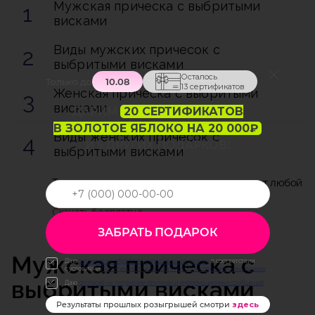
Мужская прическа с выбритыми
висками
Виды мужских причесок с
выбритыми висками
Осталось
Только до
10.08
13 сертификатов
Женская прическа с выбритыми
висками
ДАРИМ
20 СЕРТИФИКАТОВ
В ЗОЛОТОЕ ЯБЛОКО НА 20 000₽
Виды женских причесок с
И 5 ДРУГИХ ПОДАРКОВ!
выбритыми висками
Выигрывает каждый участвующий!
Топ-7 модных аксессуаров, которые сделают любой
образ стильным
Скачать бесплатно
ЗАБРАТЬ ПОДАРОК
Мужская прическа с
Даю
согласие на обработку персональных данных
в соответствии
с условиями
Политики в отношении обработки персональных данных
выбритыми висками
Даю
согласие на получение рекламы и информационных сообщений
Результаты прошлых розыгрышей
смотри
здесь