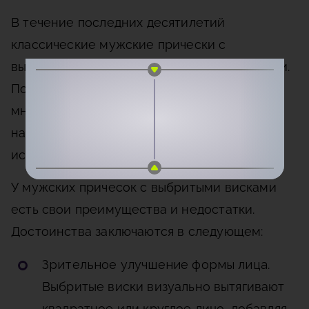
В течение последних десятилетий
классические мужские прически с
выбритыми висками остаются неизменными.
Подобных стрижек, когда виски открыты,
множество. Каждая из причесок имеет
название и определенную технику
исполнения.
У мужских причесок с выбритыми висками
есть свои преимущества и недостатки.
Достоинства заключаются в следующем:
Зрительное улучшение формы лица
.
Выбритые виски визуально вытягивают
квадратное или круглое лицо, добавляя