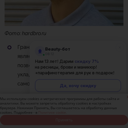
Фото: hardbro.ru
Гранж
. Отличительной особенностью
Beauty-бот
08:12
является отсутствие пробора, что
Нам 13 лет! Дарим
скидку 7%
позволяет не обращаться за помощью в
на ресницы, брови и маникюр!
+парафинотерапия для рук в подарок!
укладке к парикмахеру, а делать ее
самостоятельно в домашних условиях.
Да, хочу скидку

Мы используем cookies и метрические программы для работы сайта и
Неинтересно
Прическа получается элегантной с налетом
аналитики. Вы можете запретить обработку cookies в настройках
браузера. Нажимая Принять, Вы соглашаетесь на обработку данных
легкой небрежности. Повседневный образ
cookies. Подробнее - в
Политике cookie.
Принять
создается путем сочетания выбритых
Записаться онлайн
Позвонить бесплатно