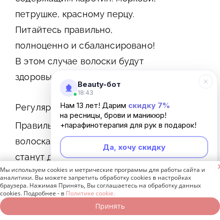
петрушке, красному перцу.
Питайтесь правильно,
полноценно и сбалансировано!
В этом случае волоски будут
здоровыми и красивыми.
Beauty-бот
18:43
Нам 13 лет! Дарим
скидку 7%
Регулярный уход.
на ресницы, брови и маникюр!
Правильно ухаживайте за
+парафинотерапия для рук в подарок!
волосками, и они обязательно
Да, хочу скидку
станут длинными и густыми.

Мы используем cookies и метрические программы для работы сайта и
Регулярность – залог успеха в
Неинтересно
аналитики. Вы можете запретить обработку cookies в настройках
браузера. Нажимая Принять, Вы соглашаетесь на обработку данных
борьбе с ресницами, которые
cookies. Подробнее - в
Политике cookie.
плохо растут. Ежедневно
Принять
Записаться онлайн
Позвонить бесплатно
наносите на них касторовое