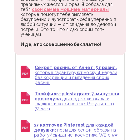
правильных жестов и фраз. Я собрала для
тебя
свои самые мощные материалы
,
которые помогут тебе выглядеть
безупречно и чувствовать себя уверенно в
любой ситуации — от свидания до деловой
встречи. Это то, что я даю своим топ-
ученицам.
И да, это совершенно бесплатно!
Секрет ресниц от Аннет: 5 правил,
которые гарантируют носку 4 недели
без коррекции и выпадения своих
ресниц
Твой фильтр Instagram: 7-минутная
процедура
для подтяжки овала и
гладкости кожи во сне. Результат за
72 часа
37 карточек Pinterest для каждой
девушки:
позы для селфи, образы на
работу/свидание, косметика WB с 5★
+ лайфхаки