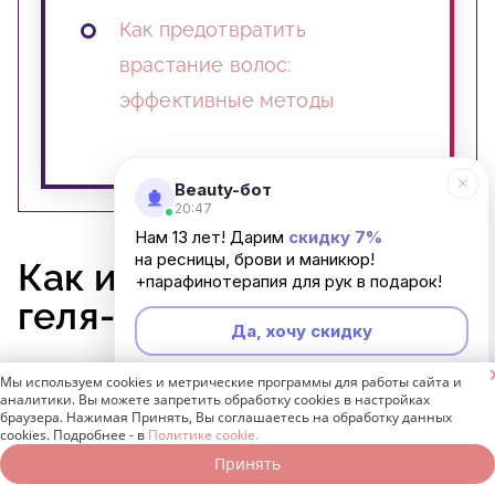
Как предотвратить
врастание волос:
эффективные методы
Beauty-бот
20:47
Нам 13 лет! Дарим
скидку 7%
на ресницы, брови и маникюр!
Как избежать отслоек
+парафинотерапия для рук в подарок!
геля-лака
Да, хочу скидку

Мы используем cookies и метрические программы для работы сайта и
Различные производители обещают
Неинтересно
аналитики. Вы можете запретить обработку cookies в настройках
браузера. Нажимая Принять, Вы соглашаетесь на обработку данных
определенные сроки носки своего продукта,
cookies. Подробнее - в
Политике cookie.
но, как правило, рекомендуется обновлять
Принять
Записаться онлайн
Позвонить бесплатно