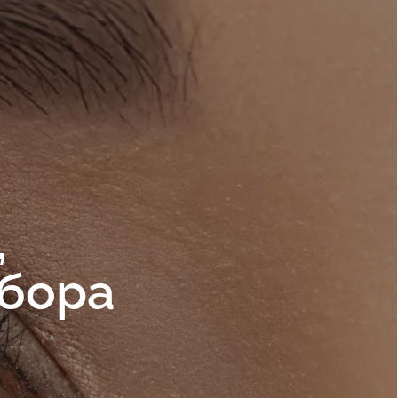
,
ыбора