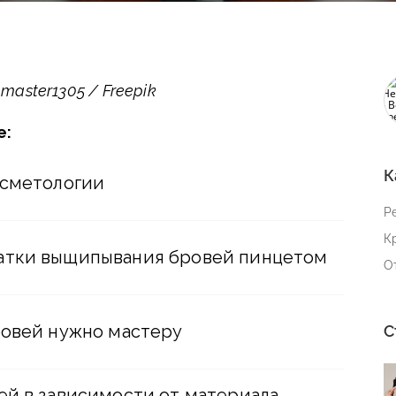
aster1305 / Freepik
е:
К
осметологии
Р
К
атки выщипывания бровей пинцетом
О
ровей нужно мастеру
С
ей в зависимости от материала