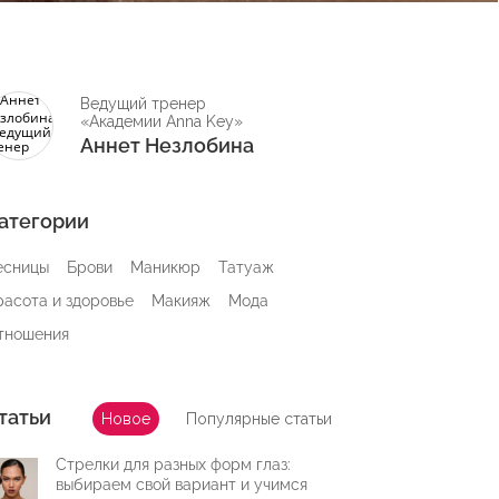
Ведущий тренер
«Академии Anna Key»
Аннет Незлобина
атегории
есницы
Брови
Маникюр
Татуаж
расота и здоровье
Макияж
Мода
тношения
татьи
Новое
Популярные статьи
Стрелки для разных форм глаз:
выбираем свой вариант и учимся