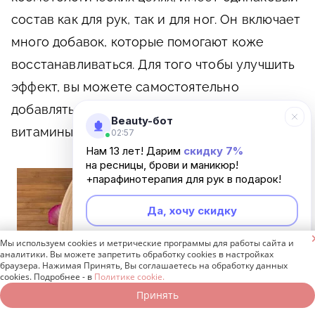
состав как для рук, так и для ног. Он включает
много добавок, которые помогают коже
восстанавливаться. Для того чтобы улучшить
эффект, вы можете самостоятельно
добавлять в парафиновые ванночки
Beauty-бот
витамины, масла, сыворотки и экстракты.
02:57
Нам 13 лет! Дарим
скидку 7%
на ресницы, брови и маникюр!
+парафинотерапия для рук в подарок!
Да, хочу скидку

Мы используем cookies и метрические программы для работы сайта и
Неинтересно
аналитики. Вы можете запретить обработку cookies в настройках
браузера. Нажимая Принять, Вы соглашаетесь на обработку данных
cookies. Подробнее - в
Политике cookie.
Принять
Записаться онлайн
Позвонить бесплатно