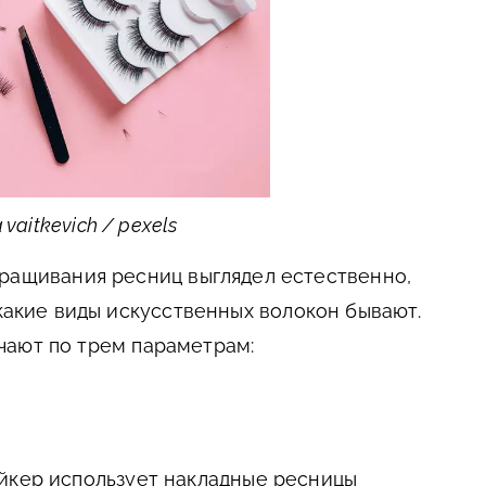
 vaitkevich / pexels
наращивания ресниц выглядел естественно,
какие виды искусственных волокон бывают.
чают по трем параметрам:
йкер использует накладные ресницы