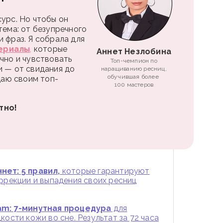
урс. Но чтобы он
тема: от безупречного
 фраз. Я собрала для
ериалы
,
которые
Аннет Незлобина
чно и чувствовать
Топ-чемпион по
и — от свидания до
наращиванию ресниц,
обучившая более
 даю своим топ-
100 мастеров
тно!
нет: 5 правил,
которые гарантируют
оррекции и выпадения своих ресниц
am: 7-минутная процедура
для
кости кожи во сне. Результат за 72 часа