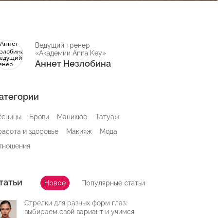
Ведущий тренер
«Академии Anna Key»
Аннет Незлобина
атегории
есницы
Брови
Маникюр
Татуаж
расота и здоровье
Макияж
Мода
тношения
татьи
Новое
Популярные статьи
Стрелки для разных форм глаз:
выбираем свой вариант и учимся