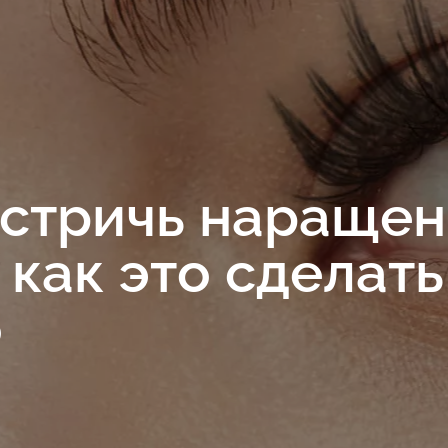
 стричь нараще
 как это сделать
о