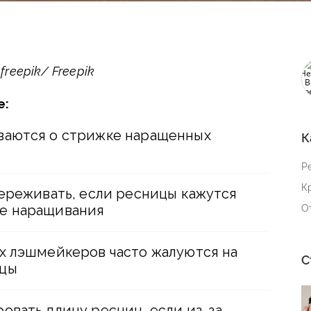
reepik/ Freepik
е:
ваются о стрижке наращенных
К
Р
К
переживать, если ресницы кажутся
е наращивания
О
х лэшмейкеров часто жалуются на
С
ицы
овать длину ресниц, если из-за