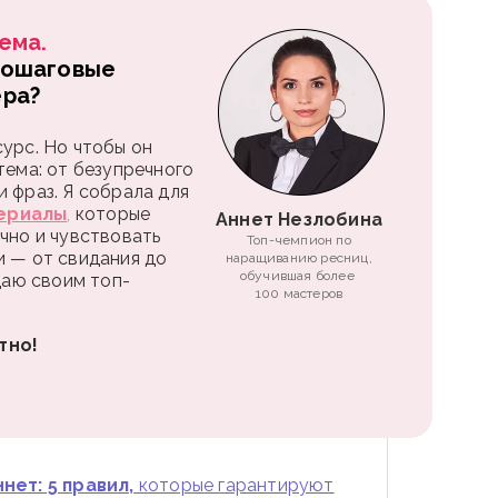
ема.
пошаговые
ера?
урс. Но чтобы он
тема: от безупречного
 фраз. Я собрала для
ериалы
,
которые
Аннет Незлобина
чно и чувствовать
Топ-чемпион по
и — от свидания до
наращиванию ресниц,
обучившая более
 даю своим топ-
100 мастеров
тно!
нет: 5 правил,
которые гарантируют