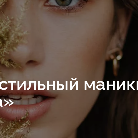
 стильный мани
а»