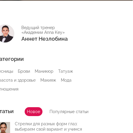
Ведущий тренер
«Академии Anna Key»
Аннет Незлобина
атегории
есницы
Брови
Маникюр
Татуаж
расота и здоровье
Макияж
Мода
тношения
татьи
Новое
Популярные статьи
Стрелки для разных форм глаз:
выбираем свой вариант и учимся