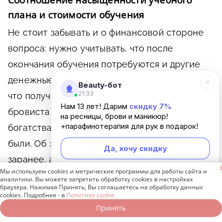
Соотношение насыщенности учебного
плана и стоимости обучения
Не стоит забывать и о финансовой стороне
вопроса: нужно учитывать, что после
окончания обучения потребуются и другие
денежные затраты. Следует помнить о том,
Beauty-бот
21:33
что полученный на руки сертификат мастера-
Нам 13 лет! Дарим
скидку 7%
бровиста не гарантирует моментального
на ресницы, брови и маникюр!
+парафинотерапия для рук в подарок!
богатства, какими бы хорошими курсы ни
были. Об этом необходимо позаботиться
Да, хочу скидку
заранее, а также продумать, с чего вы будете

Мы используем cookies и метрические программы для работы сайта и
начинать свой карьерный путь, как
Неинтересно
аналитики. Вы можете запретить обработку cookies в настройках
браузера. Нажимая Принять, Вы соглашаетесь на обработку данных
нарабатывать опыт.
cookies. Подробнее - в
Политике cookie.
Принять
Записаться онлайн
Позвонить бесплатно
Никогда не стоит обращать внимание при