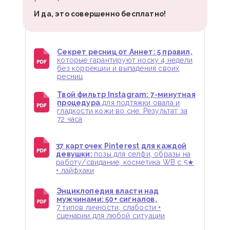
И да, это совершенно бесплатно!
Секрет ресниц от Аннет: 5 правил,
которые гарантируют носку 4 недели
без коррекции и выпадения своих
ресниц
Твой фильтр Instagram: 7-минутная
процедура
для подтяжки овала и
гладкости кожи во сне. Результат за
72 часа
37 карточек Pinterest для каждой
девушки:
позы для селфи, образы на
работу/свидание, косметика WB с 5★
+ лайфхаки
Энциклопедия власти над
мужчинами: 50+ сигналов,
7 типов личности, слабости +
сценарии для любой ситуации