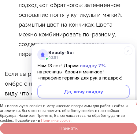
подход «от обратного»: затемненное
основание ногтя у кутикулы и мягкий,
размытый цвет на кончиках. Цвета
можно комбинировать по-разному,
создавая максимально плавные
Beauty-бот
переходы.
03:51
Нам 13 лет! Дарим
скидку 7%
на ресницы, брови и маникюр!
Если вы решите предпочесть яркий маникюр
+парафинотерапия для рук в подарок!
омбре с нестандартными цветами, имейте в
Да, хочу скидку
виду, что они должны сочетаться с
гардеробом и подходить вашему стилю.

Мы используем cookies и метрические программы для работы сайта и
Неинтересно
аналитики. Вы можете запретить обработку cookies в настройках
браузера. Нажимая Принять, Вы соглашаетесь на обработку данных
Маникюр омбре с втиркой. Втирка
cookies. Подробнее - в
Политике cookie.
представляет собой пудру с очень
Принять
Записаться онлайн
Позвонить бесплатно