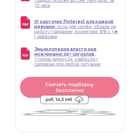
гладкости кожи во сне. Результат за
72 часа
37 карточек Pinterest для каждой
девушки:
позы для селфи, образы на
работу/свидание, косметика WB с 5★
+ лайфхаки
Энциклопедия власти над
мужчинами: 50+ сигналов,
7 типов личности, слабости +
сценарии для любой ситуации
Уже скачали 8 679 человек