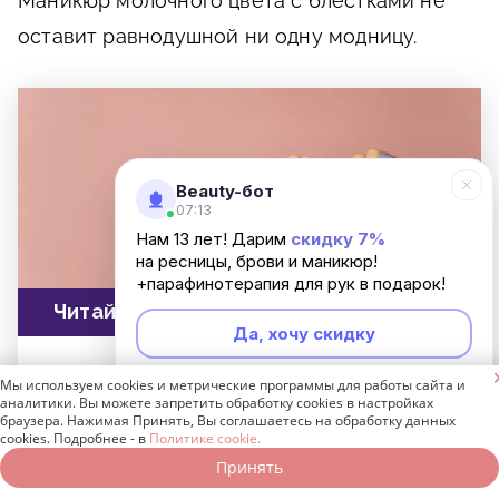
Маникюр молочного цвета с блестками не
оставит равнодушной ни одну модницу.
Beauty-бот
07:13
Нам 13 лет! Дарим
скидку 7%
на ресницы, брови и маникюр!
+парафинотерапия для рук в подарок!
Читайте также
Да, хочу скидку
«Форма ногтей для маникюра: какой бывает и

Мы используем cookies и метрические программы для работы сайта и
Неинтересно
как выбрать»
аналитики. Вы можете запретить обработку cookies в настройках
браузера. Нажимая Принять, Вы соглашаетесь на обработку данных
cookies. Подробнее - в
Политике cookie.
Подробнее
Принять
Записаться онлайн
Позвонить бесплатно