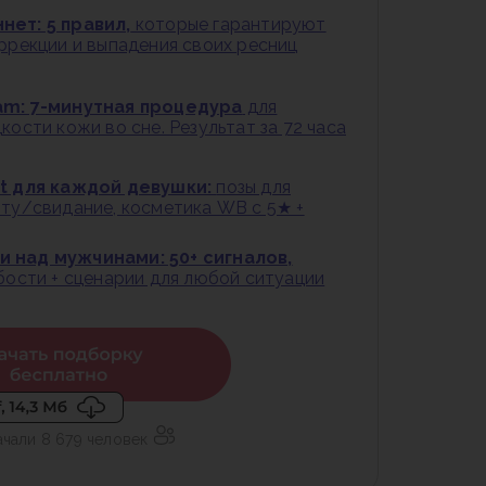
нет: 5 правил,
которые гарантируют
оррекции и выпадения своих ресниц
am: 7-минутная процедура
для
кости кожи во сне. Результат за 72 часа
st для каждой девушки:
позы для
оту/свидание, косметика WB с 5★ +
 над мужчинами: 50+ сигналов,
абости + сценарии для любой ситуации
ачали 8 679 человек