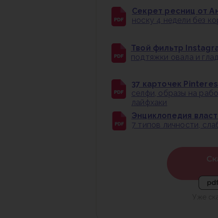
Секрет ресниц от Ан
носку 4 недели без к
Твой фильтр Instagr
подтяжки овала и глад
37 карточек Pintere
селфи, образы на раб
лайфхаки
Энциклопедия власти
7 типов личности, сл
Уже ск