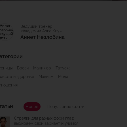
Ведущий тренер
«Академии Anna Key»
Аннет Незлобина
атегории
есницы
Брови
Маникюр
Татуаж
расота и здоровье
Макияж
Мода
тношения
татьи
Новое
Популярные статьи
Стрелки для разных форм глаз:
выбираем свой вариант и учимся