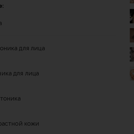
е:
а
оника для лица
ика для лица
 тоника
зрастной кожи