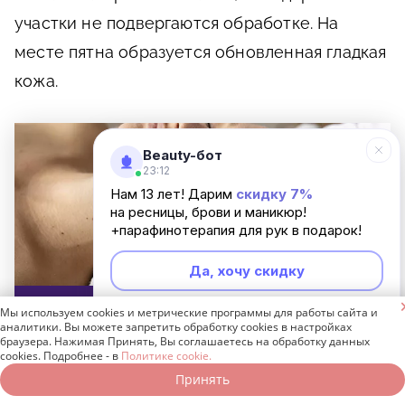
участки не подвергаются обработке. На
месте пятна образуется обновленная гладкая
кожа.
Beauty-бот
23:12
Нам 13 лет! Дарим
скидку 7%
на ресницы, брови и маникюр!
+парафинотерапия для рук в подарок!
Да, хочу скидку
Читайте также

Мы используем cookies и метрические программы для работы сайта и
Неинтересно
аналитики. Вы можете запретить обработку cookies в настройках
браузера. Нажимая Принять, Вы соглашаетесь на обработку данных
«Буккальный массаж лица: эффективность,
cookies. Подробнее - в
Политике cookie.
показания, техника проведения»
Принять
Записаться онлайн
Позвонить бесплатно