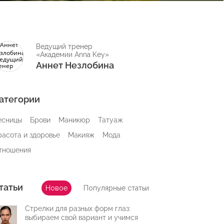
Ведущий тренер
«Академии Anna Key»
Аннет Незлобина
атегории
есницы
Брови
Маникюр
Татуаж
расота и здоровье
Макияж
Мода
тношения
татьи
Новое
Популярные статьи
Стрелки для разных форм глаз:
выбираем свой вариант и учимся