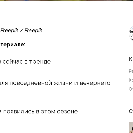
reepik / Freepik
атериале:
К
 сейчас в тренде
Р
К
для повседневной жизни и вечернего
О
 появились в этом сезоне
С