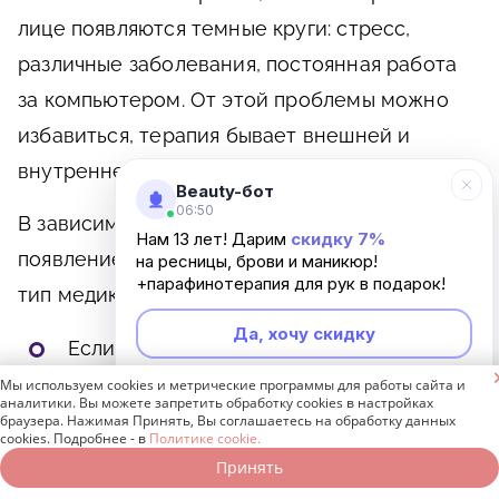
лице появляются темные круги: стресс,
различные заболевания, постоянная работа
за компьютером. От этой проблемы можно
избавиться, терапия бывает внешней и
внутренней.
Beauty-бот
06:50
В зависимости от фактора, повлиявшего на
Нам 13 лет! Дарим
скидку 7%
появление синяков под глазами, подбирается
на ресницы, брови и маникюр!
+парафинотерапия для рук в подарок!
тип медикаментозной терапии:
Да, хочу скидку
Если причина темных кругов под глазами

– стресс, то пациенту подбирается
Мы используем cookies и метрические программы для работы сайта и
Неинтересно
аналитики. Вы можете запретить обработку cookies в настройках
индивидуальное лечение, для того чтобы
браузера. Нажимая Принять, Вы соглашаетесь на обработку данных
cookies. Подробнее - в
Политике cookie.
восстановить работу организма и
Принять
Записаться онлайн
Позвонить бесплатно
нервной системы. Если стресс перешел