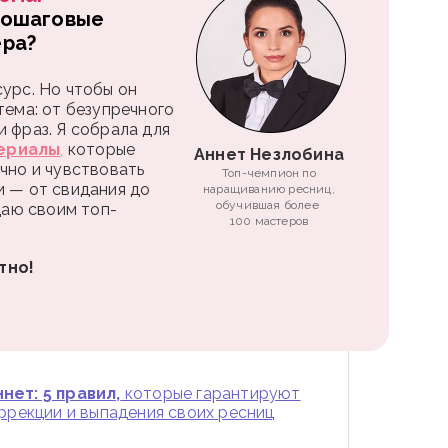
пошаговые
ера?
урс. Но чтобы он
тема: от безупречного
 фраз. Я собрала для
ериалы
,
которые
Аннет Незлобина
чно и чувствовать
Топ-чемпион по
и — от свидания до
наращиванию ресниц,
обучившая более
 даю своим топ-
100 мастеров
тно!
нет: 5 правил,
которые гарантируют
оррекции и выпадения своих ресниц