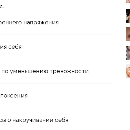
е:
реннего напряжения
ия себя
в по уменьшению тревожности
спокоения
сы о накручивании себя