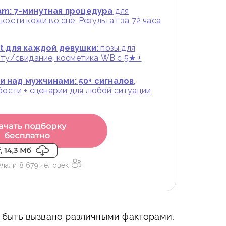
am: 7-минутная процедура
для
кости кожи во сне. Результат за 72 часа
st для каждой девушки:
позы для
оту/свидание, косметика WB с 5★ +
 над мужчинами: 50+ сигналов,
абости + сценарии для любой ситуации
ачали 8 679 человек
быть вызвано различными факторами,