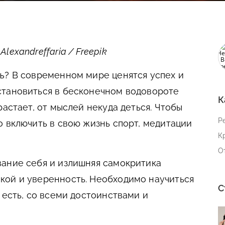
exandreffaria / Freepik
ь?
В современном мире ценятся успех и
становиться в бесконечном водовороте
К
растает, от мыслей некуда деться. Чтобы
Р
о включить в свою жизнь спорт, медитации
К
О
ание себя и излишняя самокритика
кой и уверенность. Необходимо научиться
С
 есть, со всеми достоинствами и