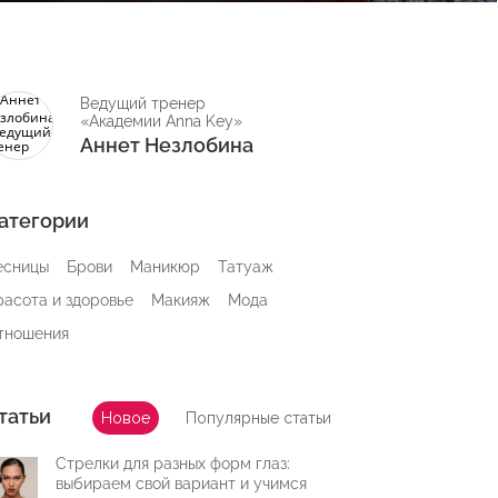
Ведущий тренер
«Академии Anna Key»
Аннет Незлобина
атегории
есницы
Брови
Маникюр
Татуаж
расота и здоровье
Макияж
Мода
тношения
татьи
Новое
Популярные статьи
Стрелки для разных форм глаз:
выбираем свой вариант и учимся