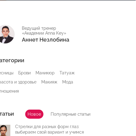
Ведущий тренер
«Академии Anna Key»
Аннет Незлобина
атегории
есницы
Брови
Маникюр
Татуаж
расота и здоровье
Макияж
Мода
тношения
татьи
Новое
Популярные статьи
Стрелки для разных форм глаз:
выбираем свой вариант и учимся