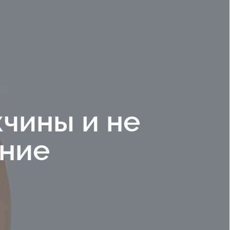
жчины и не
ение