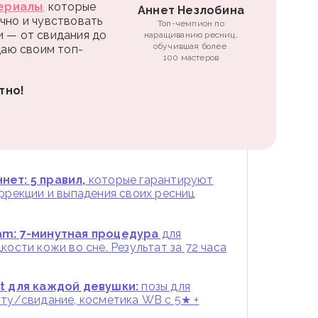
ериалы
,
которые
Аннет Незлобина
чно и чувствовать
Топ-чемпион по
и — от свидания до
наращиванию ресниц,
обучившая более
 даю своим топ-
100 мастеров
тно!
нет: 5 правил,
которые гарантируют
оррекции и выпадения своих ресниц
am: 7-минутная процедура
для
кости кожи во сне. Результат за 72 часа
st для каждой девушки:
позы для
оту/свидание, косметика WB с 5★ +