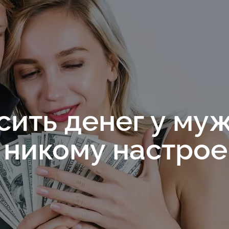
сить денег у му
 никому настро