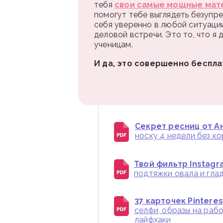
тебя
свои самые мощные мат
помогут тебе выглядеть безупре
себя уверенно в любой ситуаци
деловой встречи. Это то, что я
ученицам.
И да, это совершенно беспла
Секрет ресниц от Ан
носку 4 недели без к
Твой фильтр Instagr
подтяжки овала и глад
37 карточек Pintere
селфи, образы на раб
лайфхаки