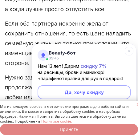
а когда лучше просто отпустить все.
Если оба партнера искренне желают
сохранить отношения, то есть шанс наладить
семейную жизнь, но только при условии, что
изменщик точно покончил с романом на
Beauty-бот
05:45
стороне.
Нам 13 лет! Дарим
скидку 7%
на ресницы, брови и маникюр!
Нужно задуматься над тем, зачем вы хотите
+парафинотерапия для рук в подарок!
продолжать эти отношения: из-за чувства
Да, хочу скидку
любви или из страха остаться в одиночестве?

Понимание своих истинных побуждений
Мы используем cookies и метрические программы для работы сайта и
Неинтересно
аналитики. Вы можете запретить обработку cookies в настройках
способно оказать влияние на ваше решение.
браузера. Нажимая Принять, Вы соглашаетесь на обработку данных
cookies. Подробнее - в
Политике cookie.
Принять
Записаться онлайн
Позвонить бесплатно
В ситуации, когда человек столкнулся с