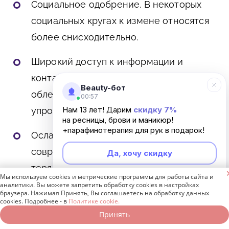
Социальное одобрение. В некоторых
социальных кругах к измене относятся
более снисходительно.
Широкий доступ к информации и
контактам. Интернет и социальные сети
Beauty-бот
облегчают знакомства и общение,
00:57
Нам 13 лет! Дарим
скидку 7%
упрощая поиск партнера для измены.
на ресницы, брови и маникюр!
+парафинотерапия для рук в подарок!
Ослабление института брака. В
современном обществе брак часто
Да, хочу скидку
теряет свою ценность.

Мы используем cookies и метрические программы для работы сайта и
Неинтересно
аналитики. Вы можете запретить обработку cookies в настройках
браузера. Нажимая Принять, Вы соглашаетесь на обработку данных
Отсутствие любви и уважения
cookies. Подробнее - в
Политике cookie.
Принять
Это ключевая причина, почему жены
Записаться онлайн
Позвонить бесплатно