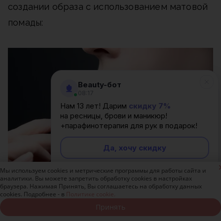
создании образа с использованием матовой
помады:
Beauty-бот
08:17
Нам 13 лет! Дарим
скидку 7%
на ресницы, брови и маникюр!
+парафинотерапия для рук в подарок!
Да, хочу скидку

Мы используем cookies и метрические программы для работы сайта и
Неинтересно
аналитики. Вы можете запретить обработку cookies в настройках
браузера. Нажимая Принять, Вы соглашаетесь на обработку данных
cookies. Подробнее - в
Политике cookie.
Фото: mtdata.ru
Принять
Записаться онлайн
Позвонить бесплатно
Продумывайте все детали.