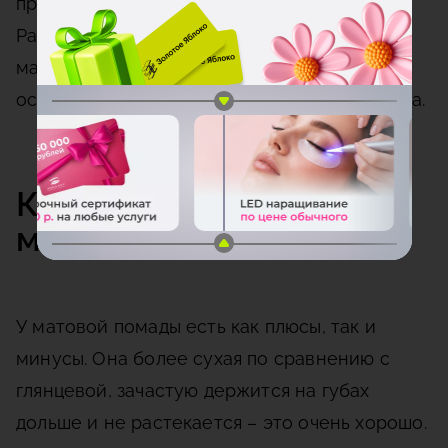
примерами безупречного макияжа.
Рассмотрим, как правильно наносится
матовая помада на губы, и расскажем об
основных особенностях идеального мейкапа.
Критерии выбора
матовой помады
У матовой помады есть как плюсы, так и
минусы. Она более сухая по сравнению с
глянцевой, зачастую держится на губах
дольше и не растекается – это очень хорошо.