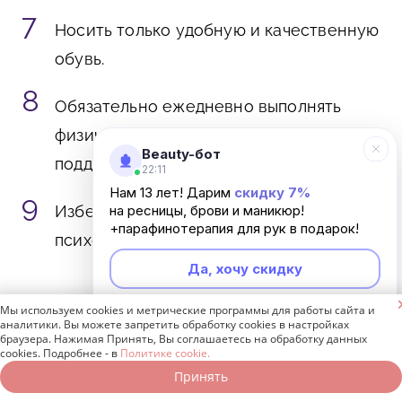
Носить только удобную и качественную
обувь.
Обязательно ежедневно выполнять
физические упражнения для
Beauty-бот
поддержания иммунитета.
22:11
Нам 13 лет! Дарим
скидку 7%
Избегать стрессовых ситуаций и
на ресницы, брови и маникюр!
+парафинотерапия для рук в подарок!
психологических потрясений.
Да, хочу скидку

Мы используем cookies и метрические программы для работы сайта и
Неинтересно
аналитики. Вы можете запретить обработку cookies в настройках
браузера. Нажимая Принять, Вы соглашаетесь на обработку данных
cookies. Подробнее - в
Политике cookie.
Принять
Записаться онлайн
Позвонить бесплатно