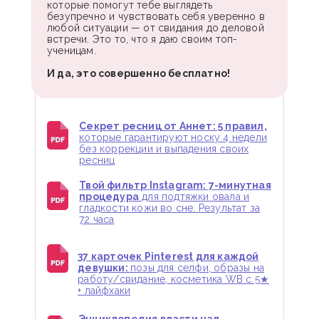
которые помогут тебе выглядеть
безупречно и чувствовать себя уверенно в
любой ситуации — от свидания до деловой
встречи. Это то, что я даю своим топ-
ученицам.
И да, это совершенно бесплатно!
Секрет ресниц от Аннет: 5 правил,
которые гарантируют носку 4 недели
без коррекции и выпадения своих
ресниц
Твой фильтр Instagram: 7-минутная
процедура
для подтяжки овала и
гладкости кожи во сне. Результат за
72 часа
37 карточек Pinterest для каждой
девушки:
позы для селфи, образы на
работу/свидание, косметика WB с 5★
+ лайфхаки