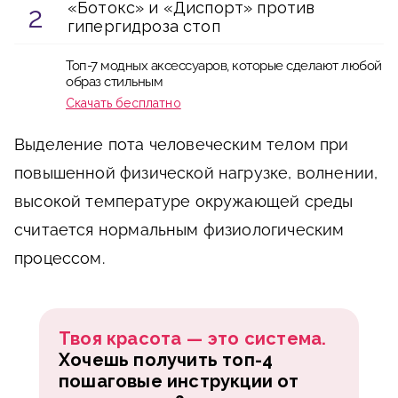
«Ботокс» и «Диспорт» против
гипергидроза стоп
Топ-7 модных аксессуаров, которые сделают любой
образ стильным
Скачать бесплатно
Выделение пота человеческим телом при
повышенной физической нагрузке, волнении,
высокой температуре окружающей среды
считается нормальным физиологическим
процессом.
Осталось
Только до
10.08
Твоя красота — это система.
13 сертификатов
Хочешь получить топ-4
ДАРИМ
20 СЕРТИФИКАТОВ
пошаговые инструкции от
В ЗОЛОТОЕ ЯБЛОКО НА 20 000₽