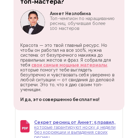
топ-мастера?
И 5 ДРУГИХ ПОДАРКОВ!
Выигрывает каждый участвующий!
Аннет Незлобина
Топ-чемпион по наращиванию
ресниц, обучившая более
100 мастеров
ЗАБРАТЬ ПОДАРОК
Красота — это твой главный ресурс. Но
чтобы он работал на все 100%, нужна
система: от безупречного макияжа до
Даю
согласие на обработку персональных данных
в соответствии
с условиями
Политики в отношении обработки персональных данных
правильных жестов и фраз. Я собрала для
тебя
свои самые мощные материалы
,
Даю
согласие на получение рекламы и информационных сообщений
которые помогут тебе выглядеть
Результаты прошлых розыгрышей
смотри
здесь
безупречно и чувствовать себя уверенно в
любой ситуации — от свидания до деловой
встречи. Это то, что я даю своим топ-
ученицам.
И да, это совершенно бесплатно!
Секрет ресниц от Аннет: 5 правил,
которые гарантируют носку 4 недели
без коррекции и выпадения своих
ресниц