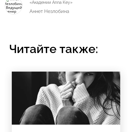
«Академии Anna Key»
Аннет Незлобина
Читайте также: