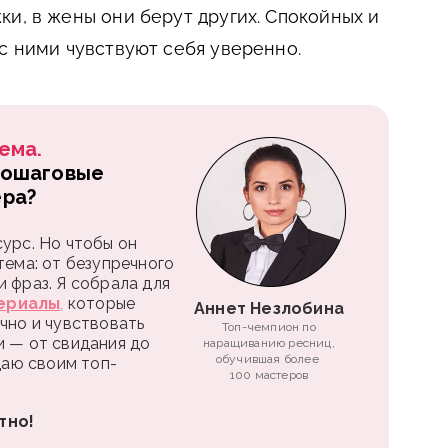
ки, в жены они берут других. Спокойных и
 с ними чувствуют себя уверенно.
ема.
пошаговые
ера?
урс. Но чтобы он
тема: от безупречного
 фраз. Я собрала для
ериалы
,
которые
Аннет Незлобина
чно и чувствовать
Топ-чемпион по
и — от свидания до
наращиванию ресниц,
обучившая более
 даю своим топ-
100 мастеров
тно!