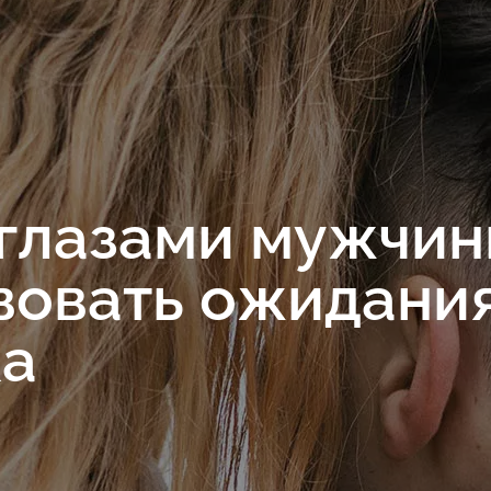
лазами мужчины
вовать ожидани
ка