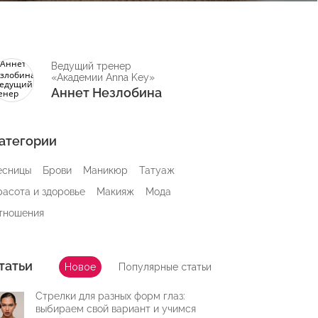
Ведущий тренер
«Академии Anna Key»
Аннет Незлобина
атегории
есницы
Брови
Маникюр
Татуаж
расота и здоровье
Макияж
Мода
тношения
татьи
Новое
Популярные статьи
Стрелки для разных форм глаз:
выбираем свой вариант и учимся