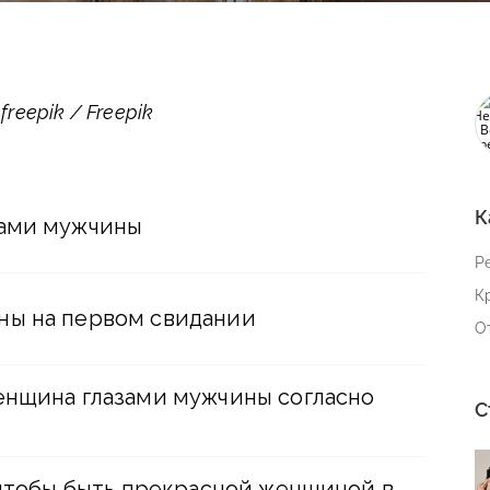
eepik / Freepik
К
зами мужчины
Р
К
ны на первом свидании
О
енщина глазами мужчины согласно
С
 чтобы быть прекрасной женщиной в