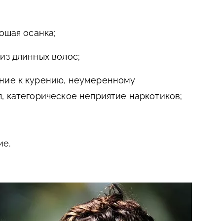
ошая осанка;
из длинных волос;
ние к курению, неумеренному
, категорическое неприятие наркотиков;
ие.