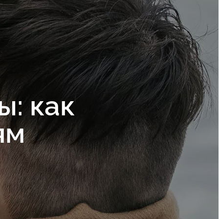
: как
ям