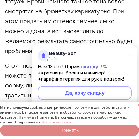
татуаж. Брови намного темнее тона волос
смотрятся на брюнетках карикатурно. При
этом придать им оттенок темнее легко
можно и дома, а вот высветлить до
желаемого результата самостоятельно будет
проблематично.
Beauty-бот
15:16
Стоит посетить салон, если вы никак не
Нам 13 лет! Дарим
скидку 7%
на ресницы, брови и маникюр!
можете подобрать не только оттенок, но и
+парафинотерапия для рук в подарок!
форму, либо вам не хочется каждый день
Да, хочу скидку
тратить на это свое время.

Мы используем cookies и метрические программы для работы сайта и
Неинтересно
аналитики. Вы можете запретить обработку cookies в настройках
браузера. Нажимая Принять, Вы соглашаетесь на обработку данных
cookies. Подробнее - в
Политике cookie.
Татуаж бровей как
Принять
Записаться онлайн
Позвонить бесплатно
идеальный вариант для