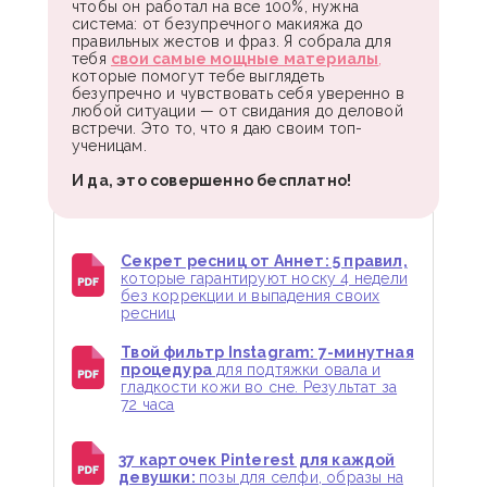
чтобы он работал на все 100%, нужна
система: от безупречного макияжа до
правильных жестов и фраз. Я собрала для
тебя
свои самые мощные материалы
,
которые помогут тебе выглядеть
безупречно и чувствовать себя уверенно в
любой ситуации — от свидания до деловой
встречи. Это то, что я даю своим топ-
ученицам.
И да, это совершенно бесплатно!
Секрет ресниц от Аннет: 5 правил,
которые гарантируют носку 4 недели
без коррекции и выпадения своих
ресниц
Твой фильтр Instagram: 7-минутная
процедура
для подтяжки овала и
гладкости кожи во сне. Результат за
72 часа
37 карточек Pinterest для каждой
девушки:
позы для селфи, образы на