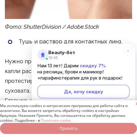
Фото: ShutterDivision / Adobe.Stock
Тушь и раствор для контактных линз.
Beauty-бот
19:45
Нужно просто добавить в тюбик одну-две
Нам 13 лет! Дарим
скидку 7%
капли раствора, перемешать. После этого
на ресницы, брови и маникюр!
+парафинотерапия для рук в подарок!
протестировать на руке. Если консистенция
суховата, то капнуть еще немного средства.
Да, хочу скидку
Главное, не переусердствовать. Этот способ

Мы используем cookies и метрические программы для работы сайта и
Неинтересно
работает только один раз. То есть дважды
аналитики. Вы можете запретить обработку cookies в настройках
браузера. Нажимая Принять, Вы соглашаетесь на обработку данных
добавлять раствор для линз в одну и ту же
cookies. Подробнее - в
Политике cookie.
Принять
тушь не стоит.
Записаться онлайн
Позвонить бесплатно