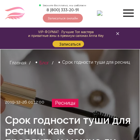
Звоните бесплатно, мы работаем
8 (800) 333-20-91
Записаться онлайн
VIP-ФОРМАТ: Лучшие Топ мастера
и приватные зоны в премиум салонах Anna Key
Записаться
Срок годности туши для ресниц
Главная
Блог
2019-12-26 01:12:00
Ресницы
Срок годности туши для
ресниц: как его