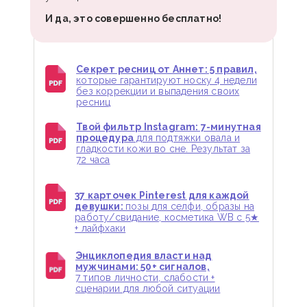
И да, это совершенно бесплатно!
Секрет ресниц от Аннет: 5 правил,
которые гарантируют носку 4 недели
без коррекции и выпадения своих
ресниц
Твой фильтр Instagram: 7-минутная
процедура
для подтяжки овала и
гладкости кожи во сне. Результат за
72 часа
37 карточек Pinterest для каждой
девушки:
позы для селфи, образы на
работу/свидание, косметика WB с 5★
+ лайфхаки
Энциклопедия власти над
мужчинами: 50+ сигналов,
7 типов личности, слабости +
сценарии для любой ситуации