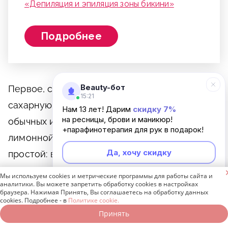
«Депиляция и эпиляция зоны бикини»
Подробнее
Beauty-бот
Первое, с чего стоит начать, — приготовить
15:21
сахарную пасту, которая состоит из самых
Нам 13 лет! Дарим
скидку 7%
на ресницы, брови и маникюр!
обычных ингредиентов: сахара, воды и
+парафинотерапия для рук в подарок!
лимонной кислоты. Рецепт достаточно
Да, хочу скидку
простой: возьмите 10 ложек сахарного песка,
ложку воды и сок от половины лимона,

Мы используем cookies и метрические программы для работы сайта и
Неинтересно
аналитики. Вы можете запретить обработку cookies в настройках
поместите все в кастрюлю и варите на
браузера. Нажимая Принять, Вы соглашаетесь на обработку данных
cookies. Подробнее - в
Политике cookie.
медленном огне, не забывая постоянно
Принять
Записаться онлайн
Позвонить бесплатно
помешивать. Смесь должна закипеть.