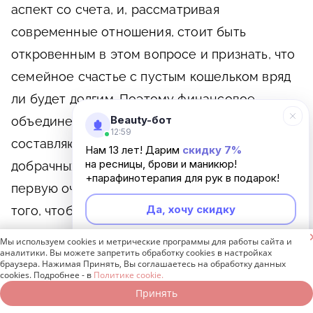
аспект со счета, и, рассматривая
современные отношения, стоит быть
откровенным в этом вопросе и признать, что
семейное счастье с пустым кошельком вряд
ли будет долгим. Поэтому финансовое
Beauty-бот
объединение – это одна из важнейших
12:59
составляющих счастливого брака и даже
Нам 13 лет! Дарим
скидку 7%
на ресницы, брови и маникюр!
добрачных отношений. Деньги – это, в
+парафинотерапия для рук в подарок!
первую очередь, возможности, поэтому для
Да, хочу скидку
того, чтобы уделять достаточное время своей
семье, ее члены должны и накопления иметь,

Мы используем cookies и метрические программы для работы сайта и
Неинтересно
аналитики. Вы можете запретить обработку cookies в настройках
и зарабатывать неплохо. И хотя приоритеты у
браузера. Нажимая Принять, Вы соглашаетесь на обработку данных
cookies. Подробнее - в
Политике cookie.
всех разные, последний тезис вряд ли кто-то
Принять
Записаться онлайн
Позвонить бесплатно
будет оспаривать.