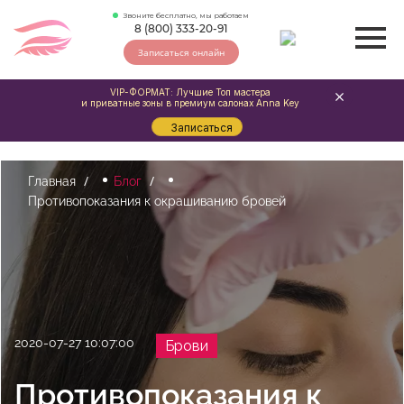
Звоните бесплатно, мы работаем
8 (800) 333-20-91
Записаться онлайн
VIP-ФОРМАТ: Лучшие Топ мастера
и приватные зоны в премиум салонах Anna Key
Записаться
Главная
Блог
Противопоказания к окрашиванию бровей
2020-07-27 10:07:00
Брови
Противопоказания к