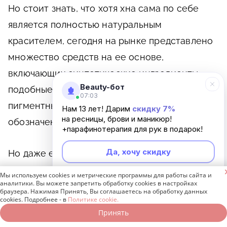
Но стоит знать, что хотя хна сама по себе
является полностью натуральным
красителем, сегодня на рынке представлено
множество средств на ее основе,
включающих синтетические ингредиенты,
Beauty-бот
подобные тем, которые используются в
07:03
пигментных красках. Это, увы, не всегда четко
Нам 13 лет! Дарим
скидку 7%
на ресницы, брови и маникюр!
обозначено на упаковке.
+парафинотерапия для рук в подарок!
Да, хочу скидку
Но даже если вы выберите краску с хной, не
содержащую PPD или его производных, то

Мы используем cookies и метрические программы для работы сайта и
Неинтересно
аналитики. Вы можете запретить обработку cookies в настройках
вероятность аллергической реакции
браузера. Нажимая Принять, Вы соглашаетесь на обработку данных
cookies. Подробнее - в
Политике cookie.
остается из-за активного ингредиента хны –
Принять
Записаться онлайн
Позвонить бесплатно
лоусона (англ. lawson). Это натуральный