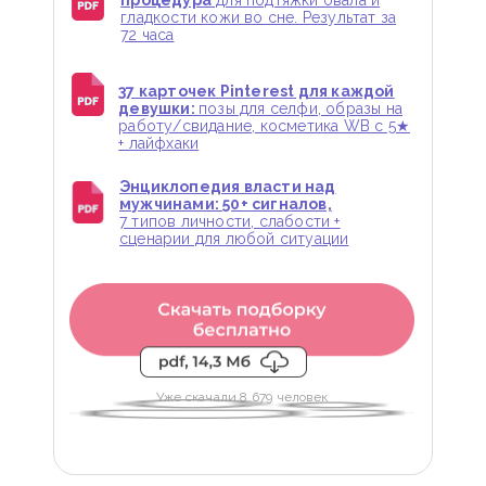
процедура
для подтяжки овала и
гладкости кожи во сне. Результат за
72 часа
37 карточек Pinterest для каждой
девушки:
позы для селфи, образы на
работу/свидание, косметика WB с 5★
+ лайфхаки
Энциклопедия власти над
мужчинами: 50+ сигналов,
7 типов личности, слабости +
сценарии для любой ситуации
Уже скачали 8 679 человек