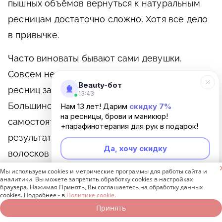
пышных объёмов вернуться к натуральным
ресницам достаточно сложно. Хотя все дело
в привычке.
Часто виноваты бывают сами девушки.
Совсем немногие для снятия наращенных
Beauty-бот
ресниц записываются к мастеру.
13:43
Большинство избавляется от наращивания
Нам 13 лет! Дарим
скидку 7%
на ресницы, брови и маникюр!
самостоятельно, в домашних условиях. В
+парафинотерапия для рук в подарок!
результате получается удаление своих
Да, хочу скидку
волосков вместе с искусственными.

Мы используем cookies и метрические программы для работы сайта и
Неинтересно
Выпадение собственных ресниц может
аналитики. Вы можете запретить обработку cookies в настройках
браузера. Нажимая Принять, Вы соглашаетесь на обработку данных
спровоцировать вовсе не процедура
cookies. Подробнее - в
Политике cookie.
наращивания. Этот процесс способны
Принять
Записаться онлайн
Позвонить бесплатно