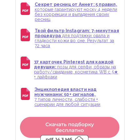
Секрет ресниц от Аннет: 5 правил,
которые гарантируют носку 4 недели
без коррекции и выпадения своих
ресниц
Твой фильтр Instagram: 7-минутная
процедура
для подтяжки овала и
гладкости кожи во сне. Результат за
72 часа
37 карточек Pinterest для каждой
девушки:
позы для селфи, образы на
работу/свидание, косметика WB с 5★
+ лайфхаки
Энциклопедия власти над
мужчинами: 50+ сигналов,
7 типов личности, слабости +
сценарии для любой ситуации