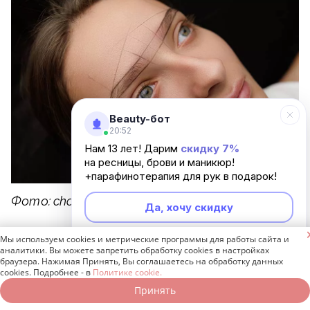
Beauty-бот
20:52
Нам 13 лет! Дарим
скидку 7%
на ресницы, брови и маникюр!
+парафинотерапия для рук в подарок!
Фото: choknadii / Freepik
Да, хочу скидку
Восстановление после процедуры требует

Мы используем cookies и метрические программы для работы сайта и
Неинтересно
аналитики. Вы можете запретить обработку cookies в настройках
особого внимания. В первые дни после
браузера. Нажимая Принять, Вы соглашаетесь на обработку данных
cookies. Подробнее - в
Политике cookie.
напыления на бровях образуется тонкая
Принять
Записаться онлайн
Позвонить бесплатно
корочка. Очень важно не трогать ее и не