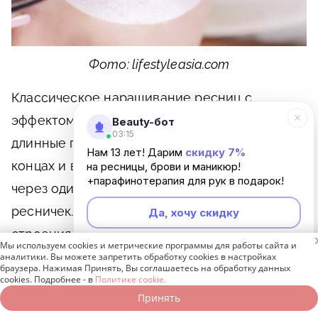
Фото: lifestyleasia.com
Классическое наращивание ресниц с
эффектом «лучики» проводится по схеме, где
Beauty-бот
03:15
длинные пучки фиксируются на внешних
Нам 13 лет! Дарим
скидку 7%
концах и в середине ряда. Они чередуются
на ресницы, брови и маникюр!
+парафинотерапия для рук в подарок!
через один или несколько натуральных
ресничек. Интервал зависит от природного
Да, хочу скидку
строения. Например, для густых и длинных

Мы используем cookies и метрические программы для работы сайта и
Неинтересно
ресниц рационально использовать
аналитики. Вы можете запретить обработку cookies в настройках
браузера. Нажимая Принять, Вы соглашаетесь на обработку данных
поресничное наклеивание.
cookies. Подробнее - в
Политике cookie.
Принять
Записаться онлайн
Позвонить бесплатно
3Д-наращивание ресниц с эффектом