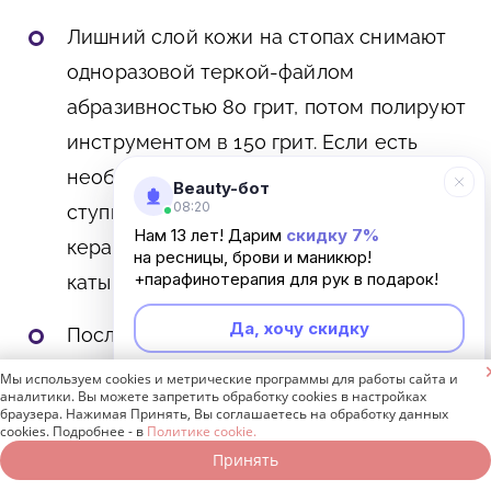
Лишний слой кожи на стопах снимают
одноразовой теркой-файлом
абразивностью 80 грит, потом полируют
инструментом в 150 грит. Если есть
необходимость, можно протирать
Beauty-бот
08:20
ступню салфеткой, смоченной в
Нам 13 лет! Дарим
скидку 7%
кератолитике, так как кожа снимается
на ресницы, брови и маникюр!
+парафинотерапия для рук в подарок!
катышками.
Да, хочу скидку
После полировки мастер смывает
кератолитик или вытирает его чистой

Мы используем cookies и метрические программы для работы сайта и
Неинтересно
аналитики. Вы можете запретить обработку cookies в настройках
влажной салфеткой, смоченной в воде,
браузера. Нажимая Принять, Вы соглашаетесь на обработку данных
cookies. Подробнее - в
Политике cookie.
нейтрализаторе или антисептике.
Принять
Записаться онлайн
Позвонить бесплатно