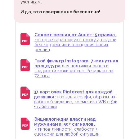
ученицам.
И да, это совершенно бесплатно!
Секрет ресниц от Аннет: 5 правил,
которые гарантируют носку 4 недели
без коррекции и выпадения своих
ресниц
Твой фильтр Instagram: 7-минутная
процедура
для подтяжки овала и
гладкости кожи во сне. Результат за
72 часа
37 карточек Pinterest для каждой
девушки:
позы для селфи, образы на
работу/свидание, косметика WB с 5★
+ лайфхаки
Энциклопедия власти над
мужчинами: 50+ сигналов,
7 типов личности, слабости +
сценарии для любой ситуации