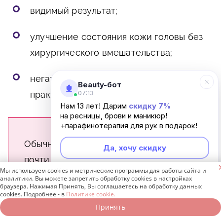
видимый результат;
улучшение состояния кожи головы без
хирургического вмешательства;
негативные побочные эффекты
Beauty-бот
07:13
практически отсутствуют.
Нам 13 лет! Дарим
скидку 7%
на ресницы, брови и маникюр!
+парафинотерапия для рук в подарок!
Обычно сеанс мезотерапии проходит
Да, хочу скидку
почти безболезненно. Процедура не

Мы используем cookies и метрические программы для работы сайта и
Неинтересно
имеет каких-либо ограничений по
аналитики. Вы можете запретить обработку cookies в настройках
браузера. Нажимая Принять, Вы соглашаетесь на обработку данных
возрасту. Данная методика может
cookies. Подробнее - в
Политике cookie.
проводиться одновременно с другими
Принять
Записаться онлайн
Позвонить бесплатно