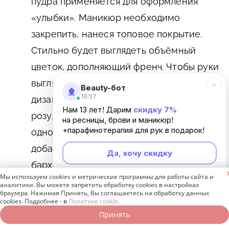
пудра применяется для оформления
«улыбки». Маникюр необходимо
закрепить, нанеся топовое покрытие.
Стильно будет выглядеть объёмный
цветок, дополняющий френч. Чтобы руки
выглядели изящно, не перегружайте
Beauty-бот
19:57
дизайн деталями: достаточно изобразить
Нам 13 лет! Дарим
скидку 7%
розу, пион или другой цветок только на
на ресницы, брови и маникюр!
+парафинотерапия для рук в подарок!
одном или двух ногтях. Акриловая пудра
добавит френчу элегантности, а эффект
Да, хочу скидку
бархата привлечёт внимание.

Мы используем cookies и метрические программы для работы сайта и
Неинтересно
аналитики. Вы можете запретить обработку cookies в настройках
Втирку тоже можно применять для
браузера. Нажимая Принять, Вы соглашаетесь на обработку данных
cookies. Подробнее - в
Политике cookie.
создания френча. Можно использовать
Принять
Записаться онлайн
Позвонить бесплатно
материал с жемчужным,