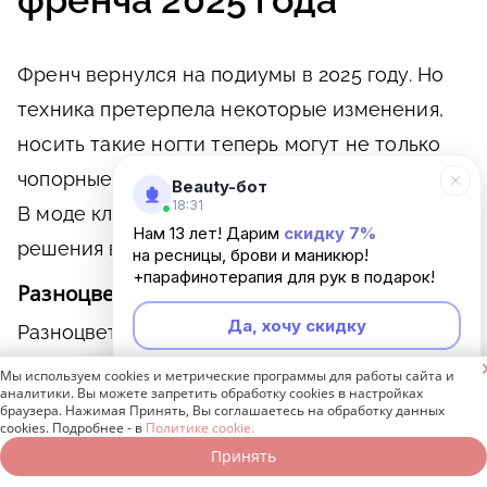
Френч вернулся на подиумы в 2025 году. Но
техника претерпела некоторые изменения,
носить такие ногти теперь могут не только
чопорные домохозяйки, но и стильные особы.
Beauty-бот
18:31
В моде классика, яркие акценты и стильные
Нам 13 лет! Дарим
скидку 7%
решения в виде необычного оформления:
на ресницы, брови и маникюр!
+парафинотерапия для рук в подарок!
Разноцветный
Да, хочу скидку
Разноцветный френч в 2025 году — это
маникюр, который включает модные

Мы используем cookies и метрические программы для работы сайта и
Неинтересно
аналитики. Вы можете запретить обработку cookies в настройках
тенденции на пастельные оттенки и яркие
браузера. Нажимая Принять, Вы соглашаетесь на обработку данных
cookies. Подробнее - в
Политике cookie.
неоновые пятна.
Принять
Записаться онлайн
Позвонить бесплатно