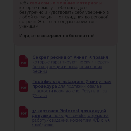
тебя
свои самые мощные материалы
,
которые помогут тебе выглядеть
безупречно и чувствовать себя уверенно в
любой ситуации — от свидания до деловой
встречи. Это то, что я даю своим топ-
ученицам.
И да, это совершенно бесплатно!
Секрет ресниц от Аннет: 5 правил,
которые гарантируют носку 4 недели
без коррекции и выпадения своих
ресниц
Твой фильтр Instagram: 7-минутная
процедура
для подтяжки овала и
гладкости кожи во сне. Результат за
72 часа
37 карточек Pinterest для каждой
девушки:
позы для селфи, образы на
работу/свидание, косметика WB с 5★
+ лайфхаки