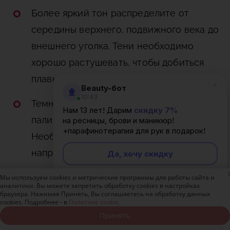
Более яркий тон распределите от
середины верхнего, подвижного века до
внешнего уголка. Тени необходимо
хорошо растушевать, чтобы добиться
плавного перехода.
Beauty-бот
10:43
Темные оттенки теней из используемой
Нам 13 лет! Дарим
скидку 7%
палитры накладывают выше складки.
на ресницы, брови и маникюр!
+парафинотерапия для рук в подарок!
Необходимо также растушевать тени по
направлению к бровной дуге.
Да, хочу скидку

По границе роста ресниц проводят
Мы используем cookies и метрические программы для работы сайта и
Неинтересно
аналитики. Вы можете запретить обработку cookies в настройках
мягкую линию теней, плавно
браузера. Нажимая Принять, Вы соглашаетесь на обработку данных
cookies. Подробнее - в
Политике cookie.
растушевывая ее по направлению вниз с
Принять
Записаться онлайн
Позвонить бесплатно
помощью кисточки.