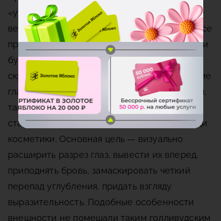
«утопленными» внутрь, подвижное верхнее
веко кажется маленьким, коротким или вовсе
прячется. Чрезмерно выпуклые бровные дуги
будто нависают над глазными впадинами,
скрывая под собой веко. Такое расположение
глаз можно часто встретить как на мужском,
так и на женском лице, но девушки
стараются скорректировать это при помощи
косметики. Основная цель — визуально
расширить разрез глаз, вывести их вперед,
приподнять бровь, замаскировать четкий
перепад углубления, придать взгляду
выразительность. Подобные особенности
внешности не помешали таким голливудским