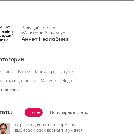
Ведущий тренер
«Академии Anna Key»
Аннет Незлобина
атегории
есницы
Брови
Маникюр
Татуаж
расота и здоровье
Макияж
Мода
тношения
татьи
Новое
Популярные статьи
Стрелки для разных форм глаз:
выбираем свой вариант и учимся