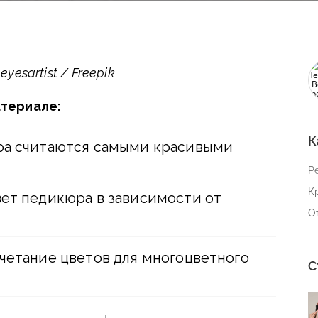
esartist / Freepik
атериале:
К
ра считаются самыми красивыми
Р
К
вет педикюра в зависимости от
О
очетание цветов для многоцветного
С