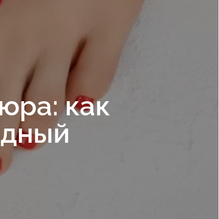
юра: как
одный