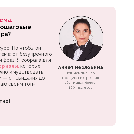
ема.
пошаговые
ера?
урс. Но чтобы он
тема: от безупречного
 фраз. Я собрала для
ериалы
,
которые
Аннет Незлобина
чно и чувствовать
Топ-чемпион по
и — от свидания до
наращиванию ресниц,
обучившая более
 даю своим топ-
100 мастеров
тно!