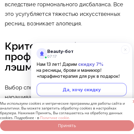
вследствие гормонального дисбаланса. Все
это усугубляется тяжестью искусственных
ресниц, возникает алопеция.
Критерии выбора
Beauty-бот
профессионального
07:17
лэшмейкера
Нам 13 лет! Дарим
скидку 7%
на ресницы, брови и маникюр!
+парафинотерапия для рук в подарок!
Выбор специалистов, проводящих
Да, хочу скидку
наращивание ресниц, – лэшмейкеров –

Мы используем cookies и метрические программы для работы сайта и
Неинтересно
достаточно большой. Однако профессионалы
аналитики. Вы можете запретить обработку cookies в настройках
браузера. Нажимая Принять, Вы соглашаетесь на обработку данных
не рекомендуют проводить процедуру на
cookies. Подробнее - в
Политике cookie.
дому. Во-первых, в домашних условиях
Принять
Записаться онлайн
Позвонить бесплатно