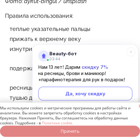
Фото: aykut-bingul / unsplash
Правила использования:
теплые указательные пальцы
прижать к верхнему веку
изнутри (со стороны зрачка);
Beauty-бот
03:44
Нам 13 лет! Дарим
скидку 7%
подержать так 15–20 секунд;
на ресницы, брови и маникюр!
+парафинотерапия для рук в подарок!
ресницы отпустить, прокрасить
Да, хочу скидку
тушью для лучшей фиксации.

Мы используем cookies и метрические программы для работы сайта и
Неинтересно
аналитики. Вы можете запретить обработку cookies в настройках
браузера. Нажимая Принять, Вы соглашаетесь на обработку данных
cookies. Подробнее - в
Политике cookie.
Этот метод идеален, если глаза уже
Принять
Записаться онлайн
Позвонить бесплатно
накрашены тушью. Применять его можно на