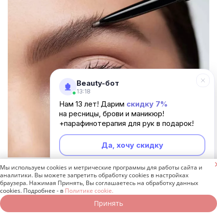
Beauty-бот
13:18
Нам 13 лет! Дарим
скидку 7%
на ресницы, брови и маникюр!
+парафинотерапия для рук в подарок!
Да, хочу скидку

Мы используем cookies и метрические программы для работы сайта и
Фото: atesmaket.com.tr
Неинтересно
аналитики. Вы можете запретить обработку cookies в настройках
браузера. Нажимая Принять, Вы соглашаетесь на обработку данных
Как правильно делать брови
cookies. Подробнее - в
Политике cookie.
Принять
карандашом пошагово?
Записаться онлайн
Позвонить бесплатно