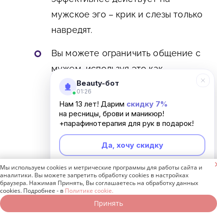
мужское эго – крик и слезы только
навредят.
Вы можете ограничить общение с
мужем, используя это как
Beauty-бот
воспитательный момент, но не
01:26
переусердствуйте. Не упустите
Нам 13 лет! Дарим
скидку 7%
на ресницы, брови и маникюр!
момент, когда мужчина все поймет
+парафинотерапия для рук в подарок!
и будет готов продолжить диалог в
Да, хочу скидку
продуктивном русле.

Мы используем cookies и метрические программы для работы сайта и
Неинтересно
Вспомнить о лучших сторонах супруга.
аналитики. Вы можете запретить обработку cookies в настройках
браузера. Нажимая Принять, Вы соглашаетесь на обработку данных
Любовь дарит женщине подлинное
cookies. Подробнее - в
Политике cookie.
Принять
Записаться онлайн
Позвонить бесплатно
счастье. Хотите быть счастливой? Не