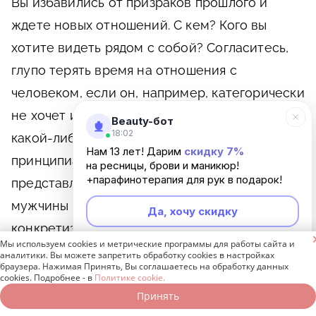
Вы избавились от призраков прошлого и
ждете новых отношений. С кем? Кого вы
хотите видеть рядом с собой? Согласитесь,
глупо терять время на отношения с
человеком, если он, например, категорически
не хочет иметь детей или избавляться от
Beauty-бот
18:02
какой-либо зависимости. А для вас это
Нам 13 лет! Дарим
скидку 7%
принципиально. Конечно, примерно все мы
на ресницы, брови и маникюр!
+парафинотерапия для рук в подарок!
представляем или, скорее, чувствуем, какие
мужчины нам нравятся. Но все же
Да, хочу скидку
конкретизировать не помешает. Составьте на

Мы используем cookies и метрические программы для работы сайта и
бумаге список качеств общечеловеческих и
Неинтересно
аналитики. Вы можете запретить обработку cookies в настройках
браузера. Нажимая Принять, Вы соглашаетесь на обработку данных
мужских, которые для вас приоритетны в
cookies. Подробнее - в
Политике cookie.
будущем спутнике. С чувством юмора, легкий
Принять
Записаться онлайн
Позвонить бесплатно