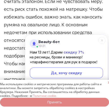
считать эталоном. Если не чувствовать меру,
есть риск стать похожей на матрешку. Чтобы
избежать ошибок, важно знать, как наносить
румяна на овальное лицо. К основным
недочетам при использовании средства
относятся: неверно подобранная текстура,
Beauty-бот
13:21
недостаточная растушевка, неправильно
Нам 13 лет! Дарим
скидку 7%
подобранный тон, избыточное количество.
на ресницы, брови и маникюр!
+парафинотерапия для рук в подарок!
Чтобы нанести макияж правильно, обратите
внимание на нижеприведенную пошаговую
Да, хочу скидку
инструкцию. Но, прежде чем приступить к

Мы используем cookies и метрические программы для работы сайта и
Неинтересно
действию, подготовьте круглую кисть для щек
аналитики. Вы можете запретить обработку cookies в настройках
браузера. Нажимая Принять, Вы соглашаетесь на обработку данных
и плоскую для скул.
cookies. Подробнее - в
Политике cookie.
Принять
Записаться онлайн
Позвонить бесплатно