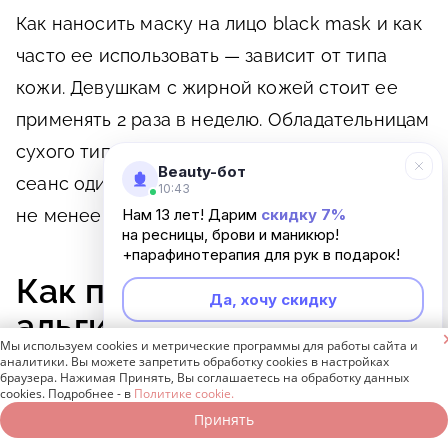
Как наносить маску на лицо black mask и как
часто ее использовать — зависит от типа
кожи. Девушкам с жирной кожей стоит ее
применять 2 раза в неделю. Обладательницам
сухого типа кожи достаточно проводить
Beauty-бот
сеанс один раз в 7 дней. Курс должен длиться
10:43
Нам 13 лет! Дарим
скидку 7%
не менее 3–4 недель.
на ресницы, брови и маникюр!
+парафинотерапия для рук в подарок!
Как правильно наносить
Да, хочу скидку
альгинатную маску на

Мы используем cookies и метрические программы для работы сайта и
лицо: пошаговая
Неинтересно
аналитики. Вы можете запретить обработку cookies в настройках
браузера. Нажимая Принять, Вы соглашаетесь на обработку данных
инструкция
cookies. Подробнее - в
Политике cookie.
Принять
Записаться онлайн
Позвонить бесплатно